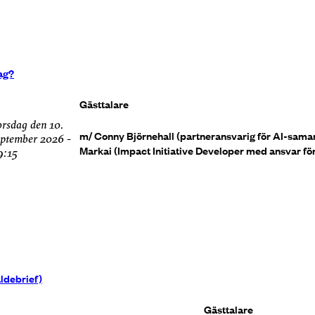
rag?
Gästtalare
m/ Conny Björnehall (partneransvarig för AI-samarb
eptember 2026 -
Markai (Impact Initiative Developer med ansvar fö
9:15
ldebrief)
Gästtalare