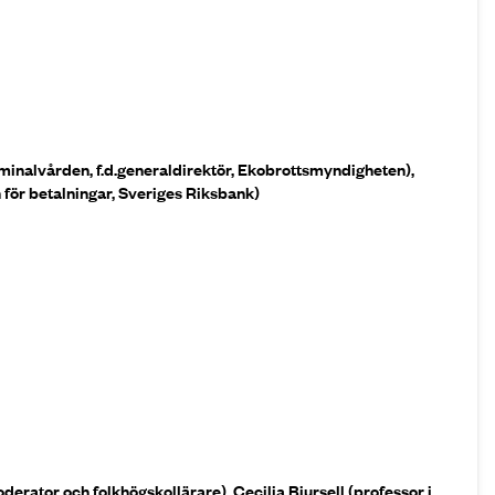
minalvården, f.d.generaldirektör, Ekobrottsmyndigheten),
för betalningar, Sveriges Riksbank)
derator och folkhögskollärare), Cecilia Bjursell (professor i