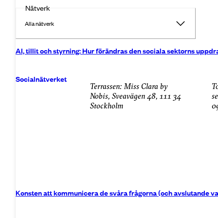
Nätverk
Alla nätverk
AI, tillit och styrning: Hur förändras den sociala sektorns uppd
Socialnätverket
Terrassen: Miss Clara by
torsdag den 10.
Nobis, Sveavägen 48, 111 34
s
Stockholm
0
Konsten att kommunicera de svåra frågorna (och avslutande va