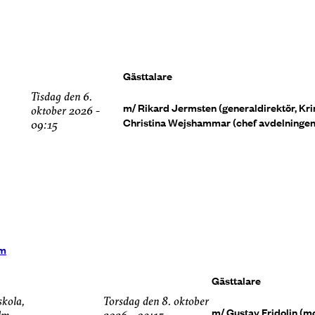
Gästtalare
tisdag den 6.
m/ Rikard Jermsten (generaldirektör, Kri
oktober 2026 -
Christina Wejshammar (chef avdelningen 
09:15
um
Gästtalare
skola,
torsdag den 8. oktober
m/ Gustav Fridolin (mo